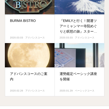
BURMA BISTRO
『EMILYと行く！開運ツ
アーミャンマー寺院めぐ
りと瞑想の旅』スター
ト！
2020.03.03
アドバンスコース
2020.03.03
アドバンスコース
アドバンスコースのご案
運勢鑑定ベーシック講座
内
を開催
2020.02.26
アドバンスコース
2020.01.29
ベーシックコース