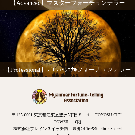
【Advanced】マスターフォーチュンテラー
【Professional】ﾌﾟﾛﾌｪｯｼｮﾅﾙフォーチュンテラー
〒135-0061 東京都江東区豊洲5丁目５－１ TOYOSU CIEL
TOWER 10階
株式会社ブレインスイッチ内 豊洲Office&Studio・Sacred