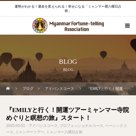
運勢がわかる！運命を変えられる！幸せになる「ミャンマー暦八曜日占
術」
BLOG
BLOG
ブログ
アドバンスコース
『EMILYと行く！開運ツアーミャンマー寺院めぐりと瞑想の旅』スタート！
『EMILYと行く！開運ツアーミャンマー寺院
めぐりと瞑想の旅』スタート！
2020.03.03
アドバンスコース
プロフェッショナルコース
ベーシックコ
ース
ミャンマーツアー
ミャンマー八曜日占術