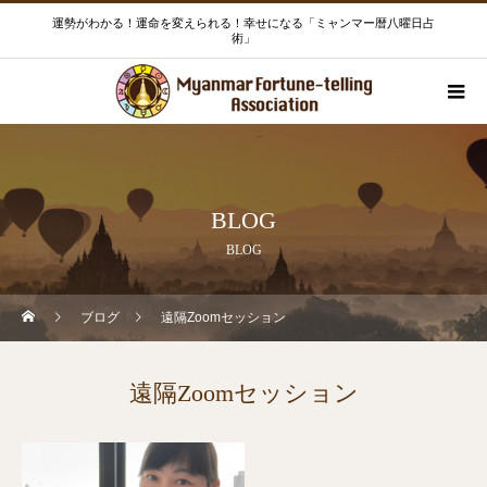
運勢がわかる！運命を変えられる！幸せになる「ミャンマー暦八曜日占
術」
BLOG
BLOG
ブログ
遠隔Zoomセッション
遠隔Zoomセッション